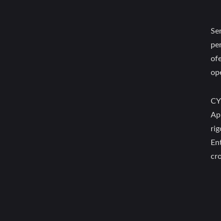
Se
pe
of
op
CY
Ap
rig
En
cr