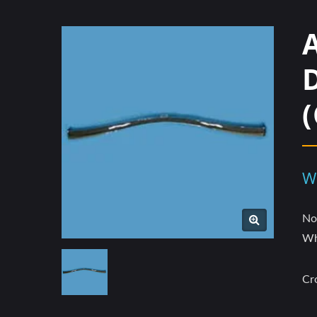
W
No
Wh
Cr