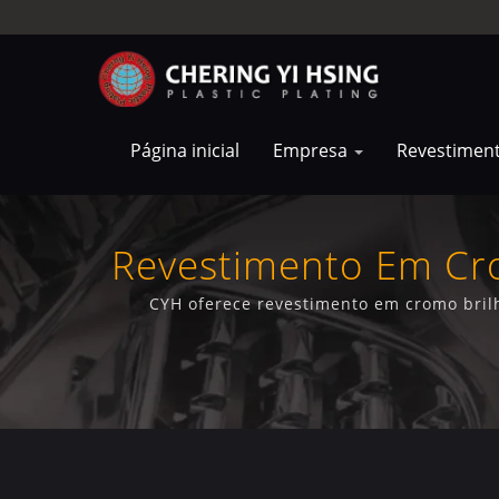
Página inicial
Empresa
Revestimen
Revestimento Em Cro
P
CYH oferece revestimento em cromo bril