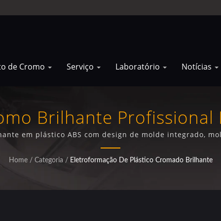
to de Cromo
Serviço
Laboratório
Notícias
mo Brilhante Profissiona
ainel De Lavadora Whirlpo
hante em plástico ABS com design de molde integrado, mol
abrangentes para fabricantes de eletrodomésticos.
Home
/
Categoria
/
Eletroformação De Plástico Cromado Brilhante