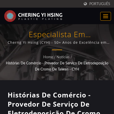
PORTUGUÊS
Especialista Em
Eletrodeposição De Cromo
Cherng Yi Hsing (CYH) - 50+ Anos de Excelência em
Eletrodeposição Avançada para Componentes
Plástico De Taiwan
Automotivos e Decorativos
Home
/
Notícias
/
Histórias De Comércio - Provedor De Serviço De Eletrodeposição
De Cromo De Taiwan - CYH
Histórias De Comércio -
Provedor De Serviço De
Eletrodeposição De Cromo