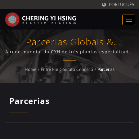
PORTUGUÊS
Parcerias Globais &
Instalações De Fabricação
A rede mundial da CYH de três plantas especializadas
em revestimento plástico e escritório de suporte de
vendas na América do Norte oferece soluções
Home
/
Entre Em Contato Conosco
/
Parcerias
integradas de eletrodeposição para as indústrias
automotiva, de eletrodomésticos e de motocicletas.
Parcerias