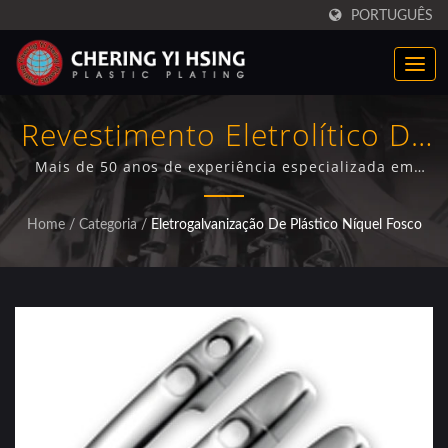
PORTUGUÊS
Revestimento Eletrolítico De
Níquel Acetinado
Mais de 50 anos de experiência especializada em
revestimento de níquel acetinado com certificação
Profissional Para
ISO/IEC 17025, atendendo fabricantes de automóveis,
Home
/
Categoria
/
Eletrogalvanização De Plástico Níquel Fosco
eletrodomésticos e motocicletas com acabamentos
Componentes Plásticos
decorativos superiores e proteção contra corrosão.
Automotivos