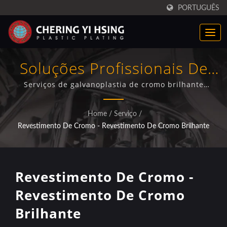
PORTUGUÊS
Soluções Profissionais De
Galvanoplastia De Plástico
Serviços de galvanoplastia de cromo brilhante
certificados pela ISO/IEC 17025 para componentes
Em Cromo Brilhante
automotivos com mais de 50 anos de experiência
Home
/
Serviço
/
especializada em tecnologia de galvanoplastia de
Revestimento De Cromo - Revestimento De Cromo Brilhante
substratos plásticos.
Revestimento De Cromo -
Revestimento De Cromo
Brilhante