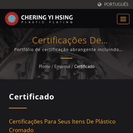
PORTUGUÊS
Certificações De
Eletrodeposição De Plástico
Portfólio de certificação abrangente incluindo
aprovação de laboratório TAF ISO/IEC 17025, ASTM, JIS,
De Padrão Internacional
IMDS, GMW, ISO 9001 e conformidade RoHS para
Home
/
Empresa
/
Certificado
serviços de eletrodeposição de qualidade superior.
Certificado
Certificações Para Seus Itens De Plástico
Cromado