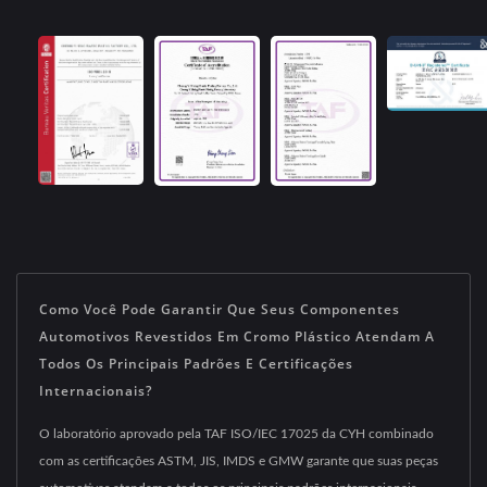
Como Você Pode Garantir Que Seus Componentes
Automotivos Revestidos Em Cromo Plástico Atendam A
Todos Os Principais Padrões E Certificações
Internacionais?
O laboratório aprovado pela TAF ISO/IEC 17025 da CYH combinado
com as certificações ASTM, JIS, IMDS e GMW garante que suas peças