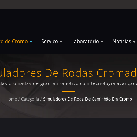
to de Cromo
Serviço
Laboratório
Notícias
uladores De Rodas Croma
Profissionais
das cromadas de grau automotivo com tecnologia avançada
áveis em cromo escuro e acetinado com proteção de gara
Home
/
Categoria
/
Simuladores De Roda De Caminhão Em Cromo