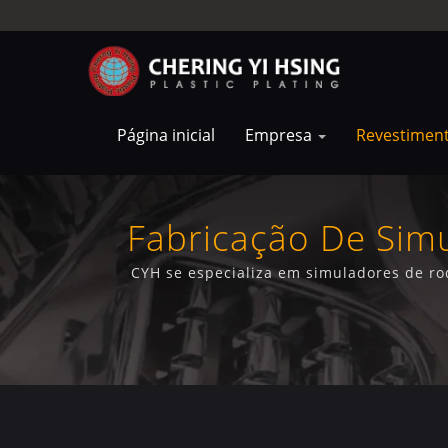
Página inicial
Empresa
Revestimen
Fabricação De Sim
CYH se especializa em simuladores de ro
acabamentos dur