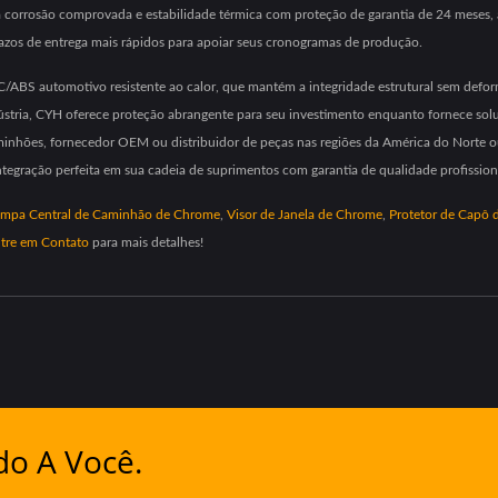
à corrosão comprovada e estabilidade térmica com proteção de garantia de 24 meses,
azos de entrega mais rápidos para apoiar seus cronogramas de produção.
PC/ABS automotivo resistente ao calor, que mantém a integridade estrutural sem defo
dústria, CYH oferece proteção abrangente para seu investimento enquanto fornece so
minhões, fornecedor OEM ou distribuidor de peças nas regiões da América do Norte 
ntegração perfeita em sua cadeia de suprimentos com garantia de qualidade profission
mpa Central de Caminhão de Chrome
,
Visor de Janela de Chrome
,
Protetor de Capô
tre em Contato
para mais detalhes!
do A Você.