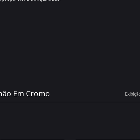
nhão Em Cromo
Exibiçã
Grade Frontal
Tampas De Roda