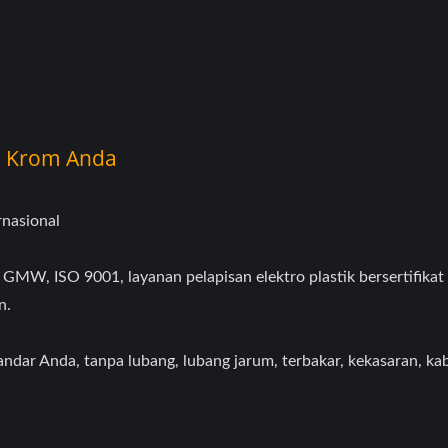
is Krom Anda
rnasional
 GMW, ISO 9001, layanan pelapisan elektro plastik bersertifik
n.
tandar Anda, tanpa lubang, lubang jarum, terbakar, kekasaran, 