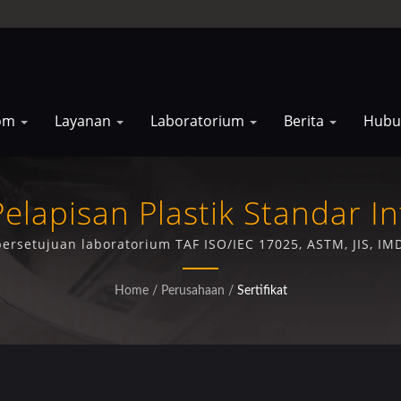
rom
Layanan
Laboratorium
Berita
Hubu
 Pelapisan Plastik Standar I
 persetujuan laboratorium TAF ISO/IEC 17025, ASTM, JIS, 
layanan elektroplating berkualitas superior.
Home
/
Perusahaan
/
Sertifikat