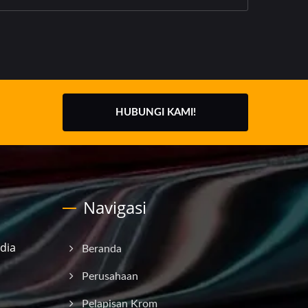
HUBUNGI KAMI!
Navigasi
dia
Beranda
Perusahaan
Pelapisan Krom