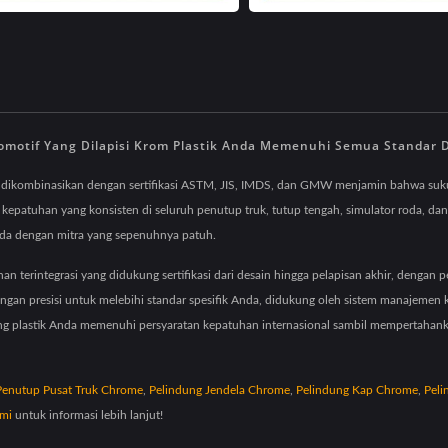
tif Yang Dilapisi Krom Plastik Anda Memenuhi Semua Standar Da
 dikombinasikan dengan sertifikasi ASTM, JIS, IMDS, dan GMW menjamin bahwa suku
epatuhan yang konsisten di seluruh penutup truk, tutup tengah, simulator roda, dan 
nda dengan mitra yang sepenuhnya patuh.
n terintegrasi yang didukung sertifikasi dari desain hingga pelapisan akhir, dengan p
ngan presisi untuk melebihi standar spesifik Anda, didukung oleh sistem manajemen
plastik Anda memenuhi persyaratan kepatuhan internasional sambil mempertahankan st
Penutup Pusat Truk Chrome
,
Pelindung Jendela Chrome
,
Pelindung Kap Chrome
,
Peli
mi
untuk informasi lebih lanjut!