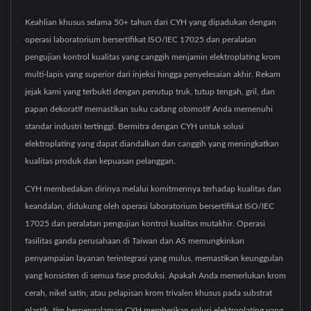
Keahlian khusus selama 50+ tahun dari CYH yang dipadukan dengan
operasi laboratorium bersertifikat ISO/IEC 17025 dan peralatan
pengujian kontrol kualitas yang canggih menjamin elektroplating krom
multi-lapis yang superior dari injeksi hingga penyelesaian akhir. Rekam
jejak kami yang terbukti dengan penutup truk, tutup tengah, gril, dan
papan dekoratif memastikan suku cadang otomotif Anda memenuhi
standar industri tertinggi. Bermitra dengan CYH untuk solusi
elektroplating yang dapat diandalkan dan canggih yang meningkatkan
kualitas produk dan kepuasan pelanggan.
CYH membedakan dirinya melalui komitmennya terhadap kualitas dan
keandalan, didukung oleh operasi laboratorium bersertifikat ISO/IEC
17025 dan peralatan pengujian kontrol kualitas mutakhir. Operasi
fasilitas ganda perusahaan di Taiwan dan AS memungkinkan
penyampaian layanan terintegrasi yang mulus, memastikan keunggulan
yang konsisten di semua fase produksi. Apakah Anda memerlukan krom
cerah, nikel satin, atau pelapisan krom trivalen khusus pada substrat
plastik, tim berpengalaman CYH memberikan solusi elektroplating yang