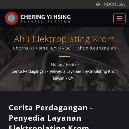
INDONESIA
Ahli Elektroplating Krom
Plastik Terpercaya Dari
Cherng Yi Hsing (CYH) - 50+ Tahun Keunggulan
Elektroplating Lanjutan untuk Komponen Otomotif
Taiwan
dan Dekoratif
Home
/
Berita
/
Cerita Perdagangan - Penyedia Layanan Elektroplating Krom
Taiwan - CYH
Cerita Perdagangan -
Penyedia Layanan
Elektroplating Krom