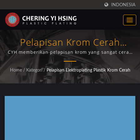
INDONESIA
Pelapisan Krom Cerah
Profesional Untuk Trim
CYH memberikan pelapisan krom yang sangat cerah
pada plastik ABS dengan desain cetakan terintegrasi,
Panel Mesin Cuci Whirlpool
pencetakan injeksi, dan pengujian kualitas yang
Home
/
Kategori
/
Pelapisan Elektroplating Plastik Krom Cerah
komprehensif untuk produsen peralatan rumah
tangga.