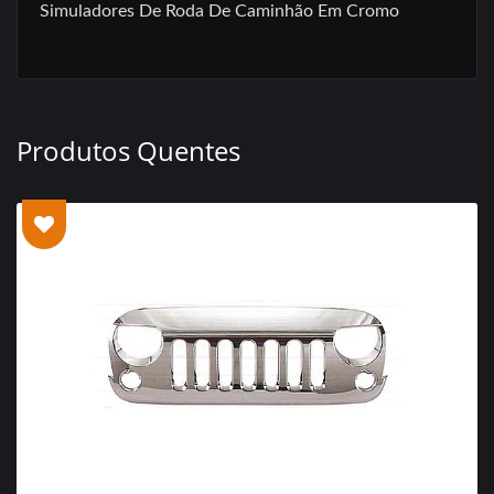
Simuladores De Roda De Caminhão Em Cromo
Produtos Quentes