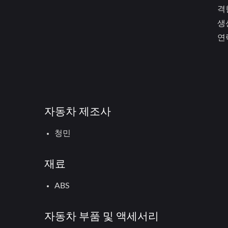
격
생
연
자동차 제조사
청민
재료
ABS
자동차 부품 및 액세서리