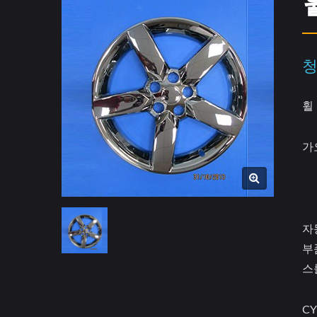
휠
가
자
부
스
CY