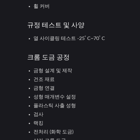
휠 커버
규정 테스트 및 사양
열 사이클링 테스트 -25ﾟC~70ﾟC
휠 커버
크롬 도금 공정
금형 설계 및 제작
건조 재료
금형 연결
성형 매개변수 설정
플라스틱 사출 성형
검사
랙킹
전처리 (화학 도금)