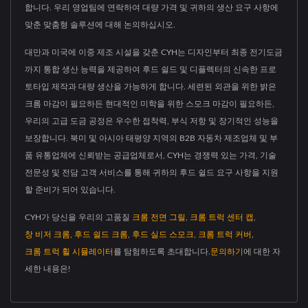
합니다. 우리 영업팀에 연락하여 대량 가격 및 귀하의 생산 요구 사항에
맞춘 맞춤형 솔루션에 대해 논의하십시오.
대만과 미국에 이중 제조 시설을 갖춘 CYH는 디자인부터 최종 전기도금
까지 통합 생산 능력을 제공하여 후드 쉴드 및 디플렉터의 신속한 프로
토타입 제작과 대량 생산을 가능하게 합니다. 세련된 외관을 위한 밝은
크롬 마감이 필요하든 현대적인 미학을 위한 스모크 마감이 필요하든,
우리의 고급 도금 공정은 우수한 접착력, 부식 저항 및 장기적인 성능을
보장합니다. 북미 및 아시아 태평양 지역의 B2B 자동차 제조업체 및 부
품 유통업체에 신뢰받는 공급업체로서, CYH는 경쟁력 있는 가격, 기술
전문성 및 전담 고객 서비스를 통해 귀하의 후드 쉴드 요구 사항을 지원
할 준비가 되어 있습니다.
CYH가 당신을 우리의 고품질
크롬 전면 그릴
,
크롬 트럭 센터 캡
,
창 비저 크롬
,
후드 쉴드 크롬
,
후드 실드 스모크
,
크롬 트럭 커버
,
크롬 트럭 휠 시뮬레이터
를 탐험하도록 초대합니다.
문의하기
에 대한 자
세한 내용은!