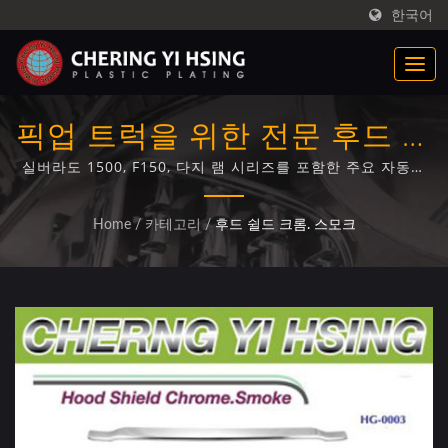
한국어
픽업 트럭을 위한 전문 후드 실
드 크롬 및 스모크 전기도금
실버라도 1500, F150, 다지 램 시리즈를 포함한 주요 자동차
플랫폼과의 호환성이 입증된 트럭 후드 가드 및 벌레 방지 장
치용 전문 플라스틱 크롬 도금 솔루션.
Home
/
카테고리
/
후드 쉴드 크롬. 스모크