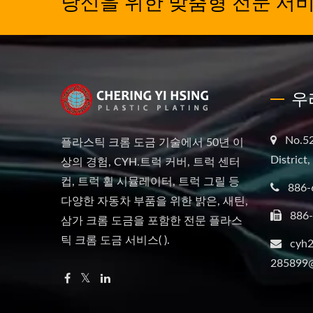
당신을 위한 맞춤형 전문 서비
우
No.52
플라스틱 크롬 도금 기술에서 50년 이
District
상의 경험, CYH.트럭 커버, 트럭 센터
컵, 트럭 휠 시뮬레이터, 트럭 그릴 등
886-
다양한 자동차 부품을 위한 밝은, 새틴,
886
삼가 크롬 도금을 포함한 전문 플라스
틱 크롬 도금 서비스( ).
cyh2
285899@