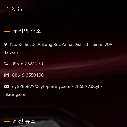
우리의 주소
No.52, Sec.2, Antong Rd., Anna District, Tainan 709,
Taiwan
886-6-3561278
886-6-3550198
cyh285899@cyh-plating.com / 285899@cyh-
plating.com
최신 뉴스