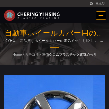
日本語
自動車ホイールカバー用のプ
ロフェッショナルな三価クロ
CYHは、高品質なホイールカバーの電気メッキを提供し、先
進的な多層ニッケルメッキプロセス、完全な金型設計、射出
ムメッキ
成形、厳格な熱サイクルテストを行い、優れた耐久性と耐腐
Home
/
カテゴリ
/
三価クロムプラスチック電気めっき
食性を実現しています。