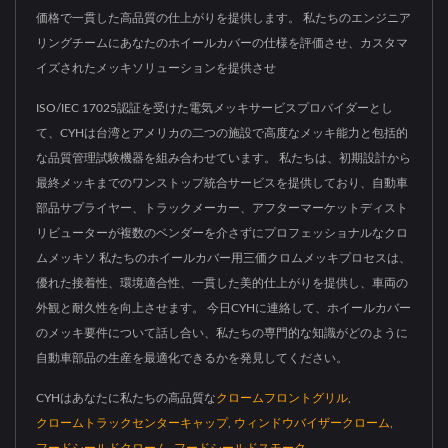
価格で一貫した高品質の仕上がりを提供します。 私たちのエンジニア
リングチームにあなたのホイールカバーの仕様を評価させ、カスタマ
イズされたメッキソリューションを提供させ
ISO/IEC 17025認証を受けた電気メッキサービスプロバイダーとし
て、CYHは台湾とアメリカの二つの施設で高度なメッキ能力と包括的
な品質管理試験機器を組み合わせています。 私たちは、初期設計から
最終メッキまでのワンストップ統合サービスを提供しており、自動車
部品サプライヤー、トラックメーカー、アフターマーケットディスト
リビューターが複数のベンダーを介さずにプロフェッショナルなクロ
ムメッキソ 私たちのホイールカバー用三価クロムメッキプロセスは、
優れた接着性、環境適合性、一貫した美的仕上がりを提供し、車両の
外観と耐久性を向上させます。 今日CYHに連絡して、ホイールカバー
のメッキ要件について話し合い、私たちの専門的な知識がどのように
自動車部品の生産を最適化できるかを発見してください。
CYHはあなたに私たちの高品質な
クロームフロントグリル
,
クロームトラックセンターキャップ
,
ウィンドウバイザークローム
,
フードシールドクローム
,
フードシールドスモーク
,