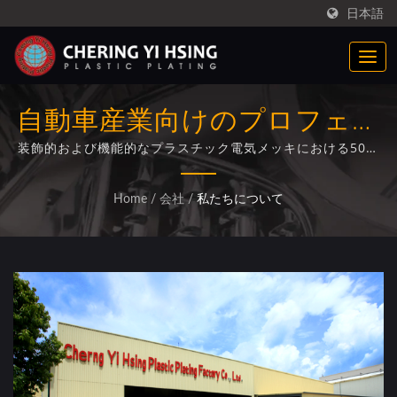
日本語
自動車産業向けのプロフェッ
ショナルなプラスチッククロ
装飾的および機能的なプラスチック電気メッキにおける50年
以上の専門知識を持ち、ISO/IEC 17025認証を取得し、トラ
ムメッキメーカー
ックメーカー、自動車サプライヤー、OEM顧客に世界中でサ
Home
/
会社
/
私たちについて
ービスを提供しています。