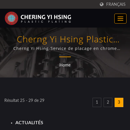
FRANÇAIS
Cherng Yi Hsing Plastic
Plating Factory Co., Ltd.
Cherng Yi Hsing-Service de placage en chrome
plastique pour pièces automobiles et fabricant.
Home
Résultat 25 - 29 de 29
1
2
3
ACTUALITÉS