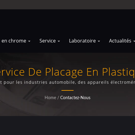
e en chrome
Service
Laboratoire
Actualités
rvice De Placage En Plasti
t pour les industries automobile, des appareils électromén
17025 et portée mondiale
Home
/
Contactez-Nous