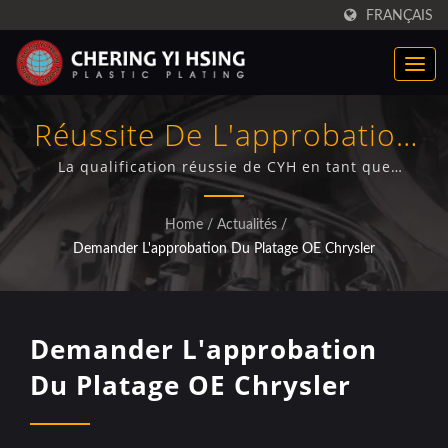
FRANÇAIS
Réussite De L'approbation
De Placage Chrysler OE
La qualification réussie de CYH en tant que
fournisseur de placage électrolytique agréé Chrysler
OEM, démontrant son expertise dans les services de
Home
/
Actualités
/
placage en chrome plastique de qualité automobile.
Demander L'approbation Du Platage OE Chrysler
Demander L'approbation
Du Platage OE Chrysler