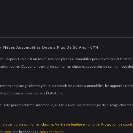
 Pièces Automobiles Depuis Plus De 50 Ans - CYH
td., depuis 1969, est un fournisseur de pièces automobiles pour l'extérieur et l'intéri
ces automobiles (Capuchon central de camion en chrome, couvercles de camion, gobelet
rvices de placage électrolytique, y compris les pièces automobiles, les appareils élec
ntrepôt basés à Taiwan et aux États-Unis.
alité pour l'industrie automobile, à la fois avec une technologie de placage chromé 
hon central de camion en chrome
,
Visière de fenêtre en chrome
,
Protection de capot
 chrome
et n'hésitez pas à
Nous contacter
.