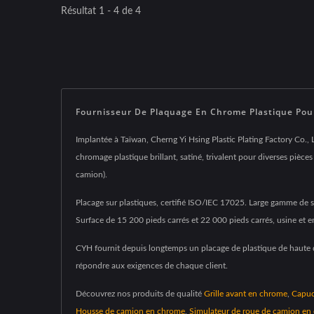
Résultat 1 - 4 de 4
Fournisseur De Plaquage En Chrome Plastique Pour
Implantée à Taïwan, Cherng Yi Hsing Plastic Plating Factory Co., L
chromage plastique brillant, satiné, trivalent pour diverses piè
camion).
Placage sur plastiques, certifié ISO/IEC 17025. Large gamme de se
Surface de 15 200 pieds carrés et 22 000 pieds carrés, usine et e
CYH fournit depuis longtemps un placage de plastique de haute qu
répondre aux exigences de chaque client.
Découvrez nos produits de qualité
Grille avant en chrome
,
Capuc
Housse de camion en chrome
,
Simulateur de roue de camion en