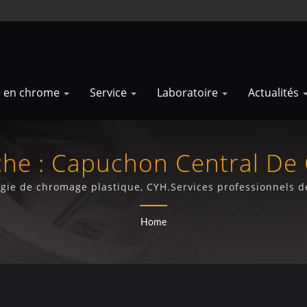
e en chrome
Service
Laboratoire
Actualités
che : Capuchon Central D
CYH
ogie de chromage plastique, CYH.Services professionnels 
ur diverses pièces automobiles (couvertures de camion, cou
camion, grilles de camion).
Home