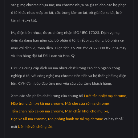
sáng, mạ chrome nhựa mờ, mạ chrome nhựa ba giá trị cho các bộ phận
ô tô khác nhau (nắp xe tải, cốc trung tâm xe tải, bộ giả lốp xe tải, lưới
tản nhiệt xe tải).
Mạ điện trên nhựa, được chứng nhận ISO/ IEC 17025. Dịch vụ mạ
điện đa dạng bao gồm các bộ phận ô tô, thiết bị gia dụng, bộ phận xe
máy với dịch vụ toàn diện. Diện tích 15.200 ft2 và 22.000 ft2, nhà máy
và kho hàng đặt tại Đài Loan và Hoa Kỳ.
CYH đã cung cấp dịch vụ mạ nhựa chất lượng cao cho ngành công
nghiệp ô tô, với công nghệ mạ chrome tiên tiến và hệ thống bể mạ điện
lớn, CYH đảm bảo đáp ứng mọi yêu cầu của từng khách hàng.
Xem các sản phẩm chất lượng của chúng tôi
Lưới tản nhiệt mạ chrome
,
Nắp trung tâm xe tải mạ chrome
,
Mái che cửa sổ mạ chrome
,
Tấm chắn nắp ca-pô mạ chrome
,
Màn chắn khói cho mui xe
,
Bọc xe tải mạ chrome
,
Mô phỏng bánh xe tải mạ chrome
và hãy thoải
mái
Liên hệ với chúng tôi
.