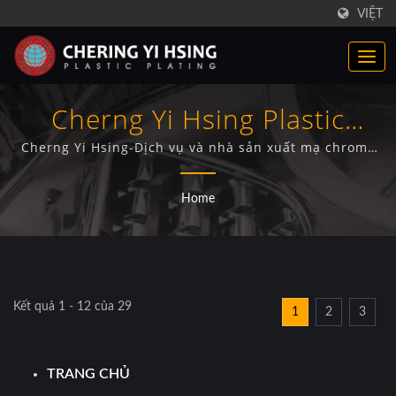
VIỆT
Cherng Yi Hsing Plastic
Plating Factory Co., Ltd.
Cherng Yi Hsing-Dịch vụ và nhà sản xuất mạ chrome
nhựa cho phụ tùng ô tô.
Home
Kết quả 1 - 12 của 29
1
2
3
TRANG CHỦ