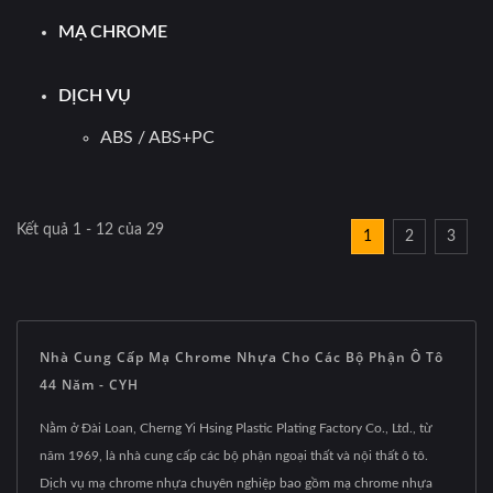
MẠ CHROME
DỊCH VỤ
ABS / ABS+PC
Kết quả 1 - 12 của 29
1
2
3
Nhà Cung Cấp Mạ Chrome Nhựa Cho Các Bộ Phận Ô Tô
44 Năm - CYH
Nằm ở Đài Loan, Cherng Yi Hsing Plastic Plating Factory Co., Ltd., từ
năm 1969, là nhà cung cấp các bộ phận ngoại thất và nội thất ô tô.
Dịch vụ mạ chrome nhựa chuyên nghiệp bao gồm mạ chrome nhựa