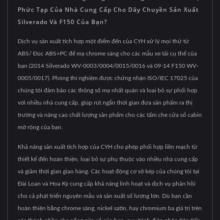
Phức Tạp Của Nhà Cung Cấp Cho Dây Chuyền Sản Xuất
Silverado Và F150 Của Bạn?
Dịch vụ sản xuất tích hợp một điểm đến của CYH xử lý mọi thứ từ
ABS/ Đúc ABS+PC để mạ chrome sáng cho các mẫu xe tải cụ thể của
bạn (2014 Silverado WV-0003/0004/0015/0016 và 09-14 F150 WV-
0005/0017). Phòng thí nghiệm được chứng nhận ISO/IEC 17025 của
chúng tôi đảm bảo các thông số mạ nhất quán và loại bỏ sự phối hợp
với nhiều nhà cung cấp, giúp rút ngắn thời gian đưa sản phẩm ra thị
trường và nâng cao chất lượng sản phẩm cho các tấm che cửa sổ cabin
mở rộng của bạn.
Khả năng sản xuất tích hợp của CYH cho phép phối hợp liền mạch từ
thiết kế đến hoàn thiện, loại bỏ sự phụ thuộc vào nhiều nhà cung cấp
và giảm thời gian giao hàng. Các hoạt động cơ sở kép của chúng tôi tại
Đài Loan và Hoa Kỳ cung cấp khả năng linh hoạt và dịch vụ phản hồi
cho cả phát triển nguyên mẫu và sản xuất số lượng lớn. Dù bạn cần
hoàn thiện bằng chrome sáng, nickel satin, hay chromium ba giá trị trên