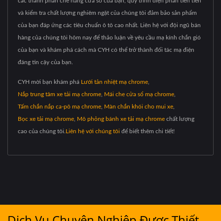
các thành phần che nắng cửa sổ của bạn, quy trình điện phân tiên tiến
và kiểm tra chất lượng nghiêm ngặt của chúng tôi đảm bảo sản phẩm
của bạn đáp ứng các tiêu chuẩn ô tô cao nhất. Liên hệ với đội ngũ bán
hàng của chúng tôi hôm nay để thảo luận về yêu cầu mạ kính chắn gió
của bạn và khám phá cách mà CYH có thể trở thành đối tác mạ điện
đáng tin cậy của bạn.
CYH mời bạn khám phá
Lưới tản nhiệt mạ chrome
,
Nắp trung tâm xe tải mạ chrome
,
Mái che cửa sổ mạ chrome
,
Tấm chắn nắp ca-pô mạ chrome
,
Màn chắn khói cho mui xe
,
Bọc xe tải mạ chrome
,
Mô phỏng bánh xe tải mạ chrome
chất lượng
cao của chúng tôi.
Liên hệ với chúng tôi
để biết thêm chi tiết!
Dịch Vụ Chuyên Nghiệp Được Thiết