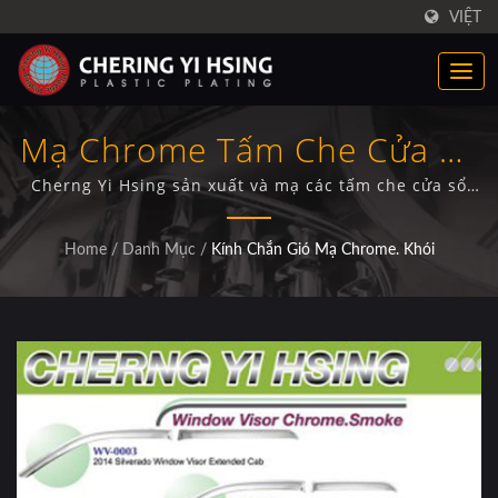
VIỆT
Mạ Chrome Tấm Che Cửa Sổ
Chuyên Nghiệp Cho Xe Tải.
Cherng Yi Hsing sản xuất và mạ các tấm che cửa sổ
cho các mẫu xe tải phổ biến bao gồm Silverado 2014
và các cấu hình cab mở rộng F150 09-14 với lớp mạ
Home
/
Danh Mục
/
Kính Chắn Gió Mạ Chrome. Khói
chrome sáng.