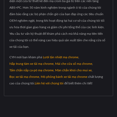
diện một cửa từ thiết kế đến mạ crom ba giá trị trên các nền tảng
ABS+PC. Hơn 50 năm kinh nghiệm trong ngành ô tô của chúng tôi
đảm bảo rằng các bộ phận chắn gió của bạn đáp ứng các tiêu chuẩn
OEM nghiêm ngặt, trong khi hoạt động tại hai cơ sở của chúng tôi tối
ưu hóa thời gian giao hàng và giảm chi phí tổng thể của các linh kiện.
Yêu cầu tư vấn kỹ thuật để khám phá cách mà khả năng mạ tiên tiến
của chúng tôi có thể nâng cao hiệu quả sản xuất tấm che nắng cửa sổ
xe tải của bạn.
CYH mời bạn khám phá
Lưới tản nhiệt mạ chrome
,
Nắp trung tâm xe tải mạ chrome
,
Mái che cửa sổ mạ chrome
,
Tấm chắn nắp ca-pô mạ chrome
,
Màn chắn khói cho mui xe
,
Bọc xe tải mạ chrome
,
Mô phỏng bánh xe tải mạ chrome
chất lượng
cao của chúng tôi.
Liên hệ với chúng tôi
để biết thêm chi tiết!