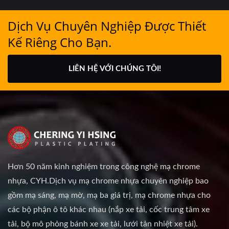
Dịch Vụ Chuyên Nghiệp Được Thiết
Kế Riêng Cho Bạn.
LIÊN HỆ VỚI CHÚNG TÔI!
Hơn 50 năm kinh nghiệm trong công nghệ mạ chrome
nhựa, CYH.Dịch vụ mạ chrome nhựa chuyên nghiệp bao
gồm mạ sáng, mạ mờ, mạ ba giá trị, mạ chrome nhựa cho
các bộ phận ô tô khác nhau (nắp xe tải, cốc trung tâm xe
tải, bộ mô phỏng bánh xe xe tải, lưới tản nhiệt xe tải).