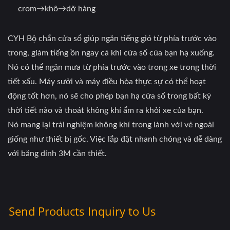
crom→khô→dỡ hàng
CYH Bộ chắn cửa sổ giúp ngăn tiếng gió từ phía trước vào
trong, giảm tiếng ồn ngay cả khi cửa sổ của bạn hạ xuống.
Nó có thể ngăn mưa từ phía trước vào trong xe trong thời
tiết xấu. Máy sưởi và máy điều hòa thực sự có thể hoạt
động tốt hơn, nó sẽ cho phép bạn hạ cửa sổ trong bất kỳ
thời tiết nào và thoát không khí ẩm ra khỏi xe của bạn.
Nó mang lại trải nghiệm không khí trong lành với vẻ ngoài
giống như thiết bị gốc. Việc lắp đặt nhanh chóng và dễ dàng
với băng dính 3M cần thiết.