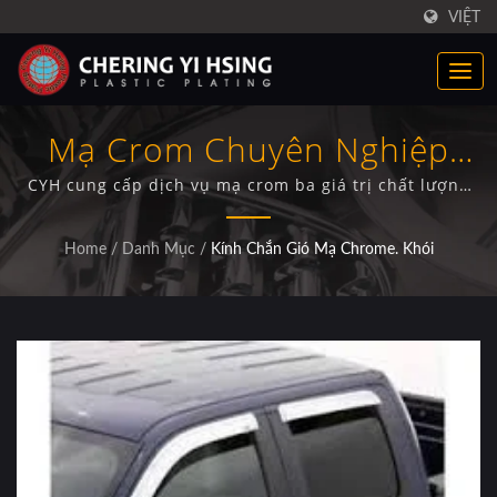
VIỆT
Mạ Crom Chuyên Nghiệp
Cho Tấm Che Cửa Sổ Và Tấm
CYH cung cấp dịch vụ mạ crom ba giá trị chất lượng
cao cho các tấm che cửa sổ dành cho các nhà sản xuất
Chắn Ô Tô
xe tải và nhà cung cấp phụ tùng ô tô, với quy trình mạ
Home
/
Danh Mục
/
Kính Chắn Gió Mạ Chrome. Khói
điện tiên tiến và kiểm soát chất lượng toàn diện.