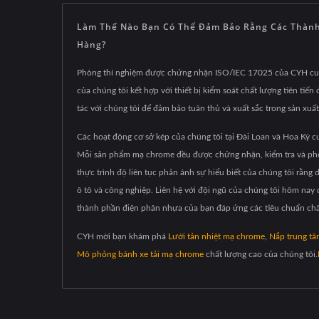
Làm Thế Nào Bạn Có Thể Đảm Bảo Rằng Các Thàn
Hàng?
Phòng thí nghiệm được chứng nhận ISO/IEC 17025 của CYH cung 
của chúng tôi kết hợp với thiết bị kiểm soát chất lượng tiên t
tác với chúng tôi để đảm bảo tuân thủ và xuất sắc trong sản xuất
Các hoạt động cơ sở kép của chúng tôi tại Đài Loan và Hoa Kỳ cu
Mỗi sản phẩm mạ chrome đều được chứng nhận, kiểm tra và phê d
thực trình độ liên tục phản ánh sự hiểu biết của chúng tôi rằn
ô tô và công nghiệp. Liên hệ với đội ngũ của chúng tôi hôm nay
thành phần điện phân nhựa của bạn đáp ứng các tiêu chuẩn chấ
CYH mời bạn khám phá
Lưới tản nhiệt mạ chrome
,
Nắp trung tâ
Mô phỏng bánh xe tải mạ chrome
chất lượng cao của chúng tôi.