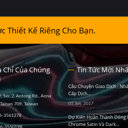
c Thiết Kế Riêng Cho Bạn.
a Chỉ Của Chúng
Tin Tức Mới Nhấ
i
Câu Chuyện Giao Dịch - Nh
Cấp Dịch...
, Sec.2, Antong Rd., Anna
01 Jan, 2017
, Tainan 709, Taiwan
6-3561278
Dự Kiến Hoàn Thành Dòng
Chrome Satin Và Dark...
-6-3550198