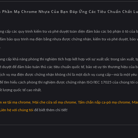
h Phần Mạ Chrome Nhựa Của Bạn Đáp Ứng Các Tiêu Chuẩn Chất Lư
cấp các quy trình kiểm tra và phê duyệt toàn diện đảm bảo các bộ phận ô tô của 
iến đảm bảo quy trình mạ điện bằng nhựa được chứng nhận, kiểm tra và phê duyệt, bảo
.
ng cấp khả năng phòng thí nghiệm tích hợp kết hợp với sự xuất sắc trong sản xuất, t
uyệt để đảm bảo tuân thủ các tiêu chuẩn quốc tế, bảo vệ uy tín thương hiệu của bạ
g dịch vụ mạ điện được chứng nhận không chỉ là một dịch vụ cung cấp—mà là một yêu 
 để tìm hiểu cách phòng thí nghiệm được chứng nhận ISO/IEC 17025 của chúng tôi có
t lượng quốc tế cao nhất.
m xe tải mạ chrome
,
Mái che cửa sổ mạ chrome
,
Tấm chắn nắp ca-pô mạ chrome
,
Màn
Liên hệ với chúng tôi
để biết thêm chi tiết!