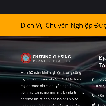
Dịch Vụ Chuyên Nghiệp Đượ
Đị
Tô
Hơn 50 năm kinh nghiệm trong công
nghệ mạ chrome nhựa, CYH.Dịch vụ
No.52
mạ chrome nhựa chuyên nghiệp bao
District
gồm mạ sáng, mạ mờ, mạ ba giá trị, mạ
886-
chrome nhựa cho các bộ phận ô tô
886
khác nhau (nắp xe tải, cốc trung tâm