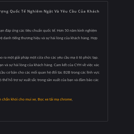
ợng Quốc Tế Nghiêm Ngặt Và Yêu Cầu Của Khách
bạn đáp ứng các tiêu chuẩn quốc tế. Hơn 50 năm kinh nghiệm
 vệ danh tiếng thương hiệu và sự hài lòng của khách hàng. Hợp
ạo ra một giải pháp một cửa cho các yêu cầu mạ ô tô phức tạp.
n và sự hài lòng của khách hàng. Cam kết của CYH về việc xác
cầu cơ bản cho các mối quan hệ đối tác B2B trong các lĩnh vực
 thể hỗ trợ sự xuất sắc trong sản xuất của bạn và đảm bảo các
 chắn khói cho mui xe
,
Bọc xe tải mạ chrome
,