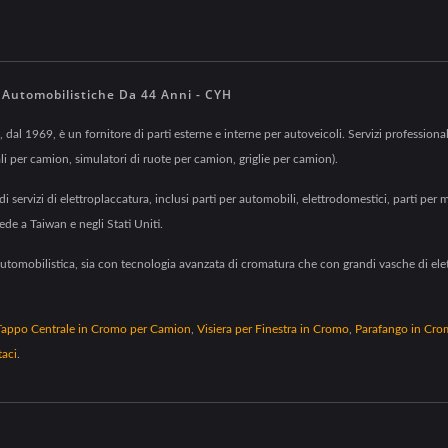
i Automobilistiche Da 44 Anni - CYH
 dal 1969, è un fornitore di parti esterne e interne per autoveicoli. Servizi professional
ali per camion, simulatori di ruote per camion, griglie per camion).
servizi di elettroplaccatura, inclusi parti per automobili, elettrodomestici, parti per 
de a Taiwan e negli Stati Uniti.
a automobilistica, sia con tecnologia avanzata di cromatura che con grandi vasche di ele
Tappo Centrale in Cromo per Camion
,
Visiera per Finestra in Cromo
,
Parafango in Cr
taci
.