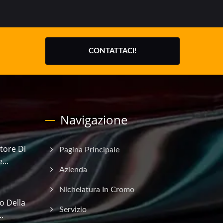
CONTATTACI!
Navigazione
tore Di
Pagina Principale
...
Azienda
Nichelatura In Cromo
o Della
Servizio
.