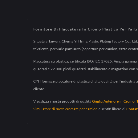
Fornitore Di Placcatura In Cromo Plastico Per Part
Situata a Taiwan, Cherng Yi Hsing Plastic Plating Factory Co., Ltd.,
trivalente, per varie parti auto (coperture per camion, tazze centr
Placcatura su plastica, certificata ISO/IEC 17025. Ampia gamma di 
quadrati e 22.000 piedi quadrati, stabilimento e magazzino con se
CYH fornisce placcature di plastica di alta qualità per l'industri
cliente.
Visualizza i nostri prodotti di qualità
Griglia Anteriore in Cromo
,
Simulatore di ruote cromate per camion
e sentiti libero di
Contat