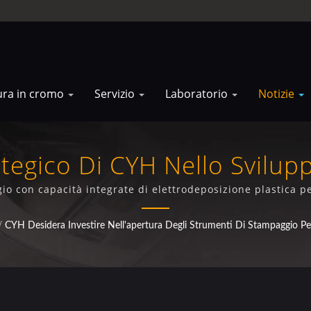
ura in cromo
Servizio
Laboratorio
Notizie
tegico Di CYH Nello Svilup
tampaggio Per Nuovi Prodot
o con capacità integrate di elettrodeposizione plastica pe
cicli che cercano servizi di sviluppo prodotto a sportello u
/
CYH Desidera Investire Nell'apertura Degli Strumenti Di Stampaggio Pe