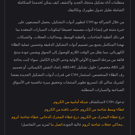
متطلبات أداة تشكيل منتجك الجديد واكتشف كيف يمكن لخدمتنا المتكاملة
الشاملة تقليل جدول تطويرك وتكاليفك.
من خلال الشراكة مع CYH لتطوير أدوات التشكيل، يحصل المصنعون على
خبرة مثبتة في إنشاء أدوات مصممة خصيصًا لمكونات السيارات المعقدة بما
في ذلك أغطية الشاحنات، وأغطية الوسط، ومحاكيات العجلات، والشبكات.
نهجنا المتكامل يجمع بين تصميم أدوات التشكيل الدقيقة وتحسين عملية الطلاء
الكهربائي، مما يقلل من الوقت اللازم للوصول إلى السوق ويضمن جودة منتج
فائقة من مرحلة النموذج الأولي الأولية وحتى الإنتاج الكامل. سواء كنت بحاجة
إلى ABS مخصص/ حلول تشكيل ABS+PC، إعداد النقش الكيميائي، أو تصميم
رف الطلاء المتخصص، استثمار CYH في قدرات أدوات التشكيل الجديدة يضعنا
كشريك مثالي لك لتسريع تطوير المنتجات وتحقيق ميزة تنافسية في الأسواق
الصناعية والسيارات المتطلبة.
تدعوك CYH لاستكشاف
شبكة أمامية من الكروم
,
غطاء وسط شاحنة من الكروم
,
حاجب نافذة من الكروم
,
درع غطاء المحرك من الكروم
,
درع غطاء المحرك الدخاني
,
غطاء شاحنة كروم
,
محاكي عجلات شاحنة كروم
عالية الجودة.
اتصل بنا
لمزيد من التفاصيل!