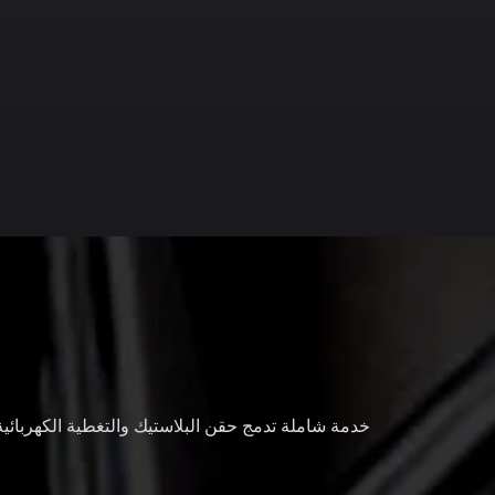
خدمة شاملة تدمج حقن البلاستيك والتغطية الكهربائ