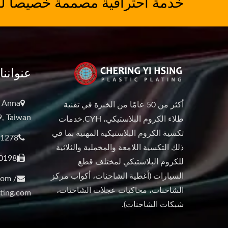
خدمة احترافية مصممة خصيصاً ل
عنواننا
, Anna
أكثر من 50 عامًا من الخبرة في تقنية
9, Taiwan
طلاء الكروم البلاستيكي، CYH.خدمات
تكسية الكروم البلاستيكية المهنية بما في
61278
ذلك التكسية اللامعة والمخملية والثلاثية
0198
للكروم البلاستيكي لمختلف قطع
السيارات (أغطية الشاحنات، أكواب مركز
com /
الشاحنات، محاكيات عجلات الشاحنات،
ting.com
شبكات الشاحنات).