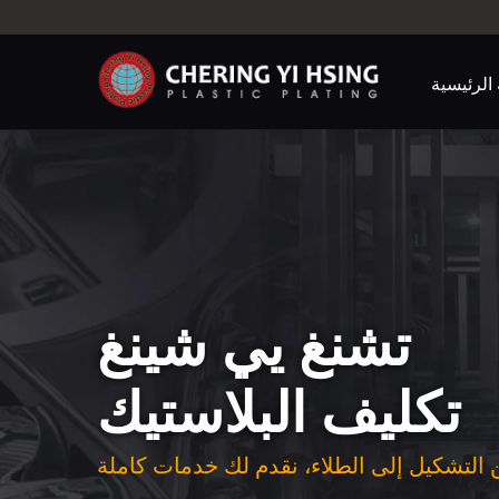
الرئيسية
تشنغ يي شينغ
تكليف البلاستيك