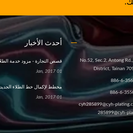
ك.
أحدث الأخبار
قصص التجارة - مزود خدمة الطلاء
No.52, Sec.2, Antong Rd.
District, Tainan 70
01 Jan, 2017
886-6-35
مخطط لإكمال خط الطلاء الجديد..
886-6-355
01 Jan, 2017
cyh285899@cyh-plating.
285899@cyh-pla