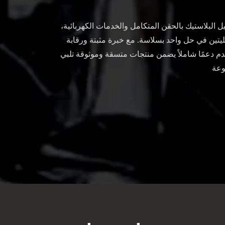
البلاستيك بالحقن المتكامل والخدمات الكهربائية،
ليتين في حل واحد بسلاسة. مع خبرة مثبتة ورقابة
م دعمًا شاملاً يضمن منتجات متسقة وموثوقة تلبي