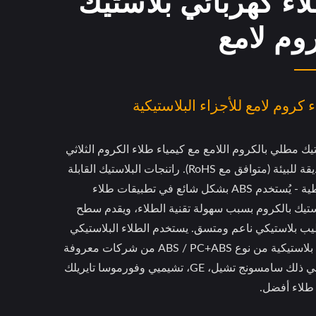
اء كهربائي بلاستيك
وم لامع
 كروم لامع للأجزاء البلاستيكية
يك مطلي بالكروم اللامع مع كيمياء طلاء الكروم الثلاثي
الصديقة للبيئة (متوافق مع RoHS). راتنجات البلاستيك القابلة
للتغطية - يُستخدم ABS بشكل شائع في تطبيقات طلاء
ستيك بالكروم بسبب سهولة تقنية الطلاء، ويقدم سطح
ب بلاستيكي ناعم ومتسق. يستخدم الطلاء البلاستيكي
مادة بلاستيكية من نوع ABS / PC+ABS من شركات معروفة
بما في ذلك سامسونج تشيل، GE، تشيميي وفورموسا تايريلك
 طلاء أفضل.