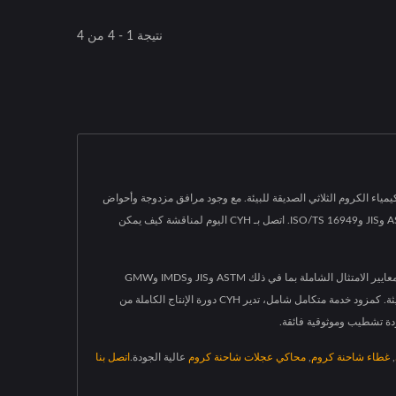
نتيجة 1 - 4 من 4
لكروم اللامع المعتمدة من ISO/IEC 17025 لـ CYH تشطيبات ناعمة ولامعة وعاكسة على ركائز البلاستيك ABS و ABS+PC باستخدام كيمياء الكروم الثلاثي الصديقة للبيئة. مع وجود مرافق مزدوجة وأحواض
طلاء كيميائية ذات سعة كبيرة (حتى 330×230×85 سم)، نتعامل مع أحجام إنتاج ضخمة مع ضمان الامتثال لمعايير RoHS وتلبية المعايير automotive بما في ذلك ASTM وJIS وISO/TS 16949. اتصل بـ CYH اليوم لمناقشة كيف يمكن
تجمع خدمتنا في الطلاء الكهربائي بالكروم اللامع بين أكثر من 50 عامًا من الخبرة المتخصصة مع قدرات متقدمة في مراقبة الجودة مدعومة بشهادة ISO/IEC 17025 ومعايير الامتثال الشاملة بما في ذلك ASTM وJIS وIMDS وGMW
وISO/TS 16949 وISO 9001 وRoHS. تقدم كيمياء الطلاء بالكروم الثلاثي الصديق للبيئة سطوعًا استثنائيًا، وانعكاسية، ومتانة ميكانيكية مع الامتثال للوائح البيئية الحديثة. كمزود خدمة متكامل شامل، تدير CYH دورة الإنتاج الكاملة من
,
غطاء شاحنة كروم
,
محاكي عجلات شاحنة كروم
عالية الجودة.
اتصل بنا