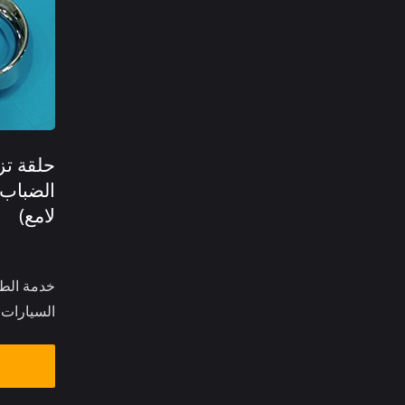
حلقة تز
لامع)
خدمة الطل
السيارات،.