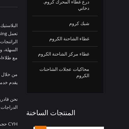
درع غطاء المحرك كروم.
دخاني
شبك كروم
البلاستيك ABS (الأكريلونيتريل بوتاداين ستايرين) هو البلاستيك المفضل للطل
غطاء الشاحنة الكروم
السهلة، وي
غطاء مركز الشاحنة الكروم
مع طلاءات
محاكيات عجلات الشاحنات
الكروم
يقدم خدمات
نحن قادرو
الدراجات ا
المنتجات الساخنة
CYH حجم وعاء الطلاء الكيميائي: