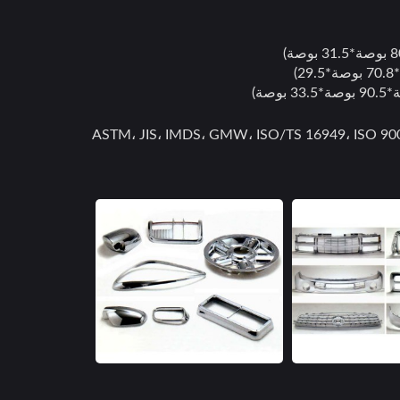
نب موافقة مختبر TAF لدينا، فإن كل منتج مطلي بالكروم حاصل على: ASTM، JIS، IMDS، GMW، ISO/TS 16949، ISO 9001،
أغطية العجلات