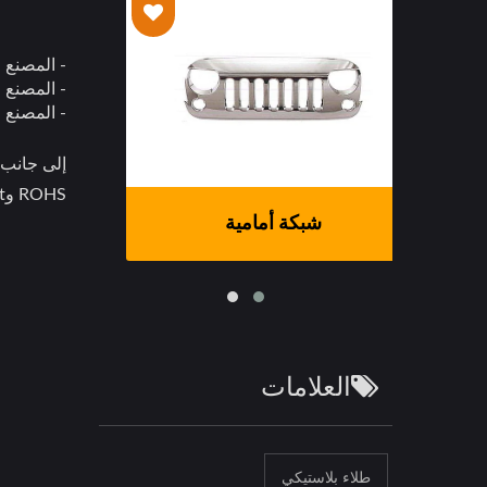
- المصنع رقم 1 ما بعد البيع في Cherng Min: 330*205*80 سم (0
- المصنع رقم 2 ما بعد البيع في Sherng Yi Hsing: 330*180*75 
- المصنع رقم 3 Cherng Yi Hsing قطع غيار OEM: 330*230*85 سم (
ROHS وDunn & Bradstreet.
شبكة أمامية
العلامات
طلاء بلاستيكي