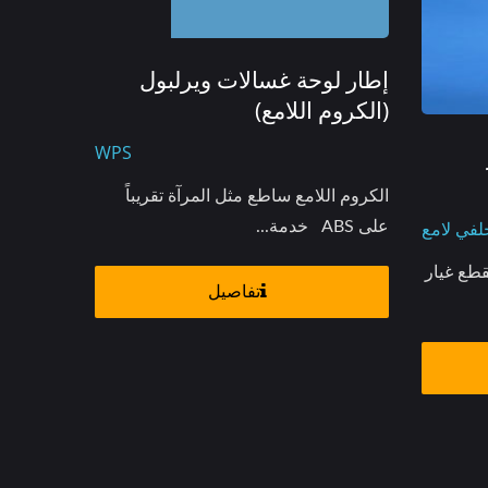
إطار لوحة غسالات ويرلبول
(الكروم اللامع)
WPS
الكروم اللامع ساطع مثل المرآة تقريباً
لفي لامع
على ABS خدمة...
قطع غيار
تفاصيل