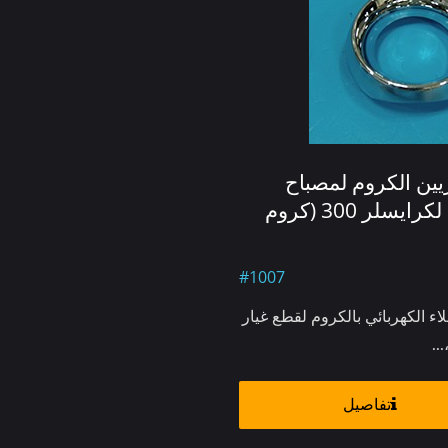
يين الكروم لمصباح
الضباب لكرايسلر 300 (كروم
#1007
اء الكهربائي بالكروم لقطع غيار
..
تفاصيل