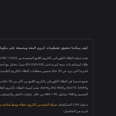
كيف يمكننا تحقيق تشطيبات كروم لامعة ومتسقة على مكونات 
لخبرتنا التي تزيد عن 50 عامًا تحسين متطلبات الطلاء بالكروم البلاستيكي لديك.
التصميم وABS/ تشكيل ABS + PC من خلال عمليات الحقن والتشطيب الكهربائي المتخصصة، مما يضمن نتائج مثالية للتطبيقات الصناعية والسيارات التي تتطلب جودة تشطيب وموثوقية فائقة.
تدعوك CYH لاستكشاف
شبكة أمامية من الكروم
,
غطاء وسط شاحنة من
لمزيد من التفاصيل!