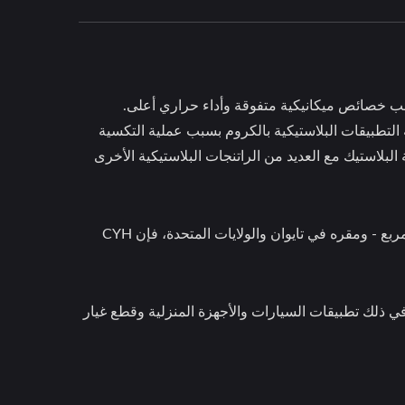
ة التي تتطلب خصائص ميكانيكية متفوقة وأداء حراري أعلى.
A الراتنج الأكثر استخدامًا لتكسية التطبيقات البلاستيكية بالكروم بسبب عملية التكسية
 البلاستيك مع العديد من الراتنجات البلاستيكية الأخرى
من خلال خط الإنتاج والمخزون المتعدد لدينا - 15,200 قدم مربع، و22,000 قدم مربع - ومقره في تايوان والولايات المتحدة، فإن CYH
في ذلك تطبيقات السيارات والأجهزة المنزلية وقطع غيار