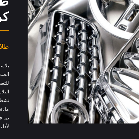
طل
كر
طلاء
بلاست
البلا
تشطي
لأداء