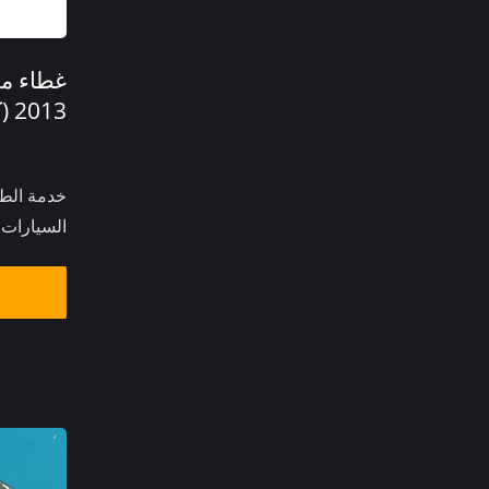
غطاء مر
2013 (كروم لامع)
خدمة الطل
السيارات،.