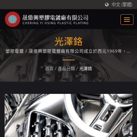
中文 (繁體)
光澤鉻
塑膠電鍍 / 晟億興塑膠電鍍廠有限公司成立於西元1969年，專
精於ABS/PC+ABS塑膠電鍍技術專業廠家，累積長達50年的塑
膠電鍍經驗與技術。
首頁
/
產品分類
/
光澤鉻