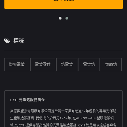
標籤
塑膠電鍍
電鍍零件
鉻電鍍
電鍍鉻
塑膠鉻
CYH 光澤鉻服務簡介
晟億興塑膠電鍍廠有限公司是台灣一家擁有超過57年經驗的專業光澤鉻
生產製造服務商. 我們成立於西元1969年, 在ABS/PC+ABS塑膠電鍍領
域上, CYH提供專業高品質的光澤鉻製造服務, CYH 總是可以達成客戶各