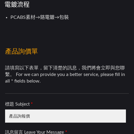
電鍍流程
PCABS素材→鉻電鍍→包裝