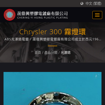
中文 (繁體)
Chrysler 300 霧燈環
ABS光澤鉻電鍍 / 晟億興塑膠電鍍廠有限公司成立於西元1969
年，專精於ABS/PC+ABS塑膠電鍍技術專業廠家，累積長達50
年的塑膠電鍍經驗與技術。
首頁
/
產品分類
/
光澤鉻