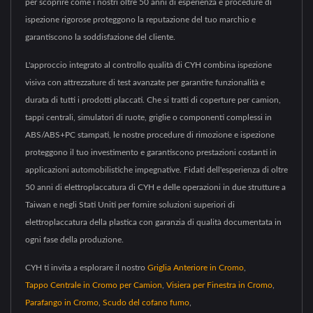
per scoprire come i nostri oltre 50 anni di esperienza e procedure di
ispezione rigorose proteggono la reputazione del tuo marchio e
garantiscono la soddisfazione del cliente.
L'approccio integrato al controllo qualità di CYH combina ispezione
visiva con attrezzature di test avanzate per garantire funzionalità e
durata di tutti i prodotti placcati. Che si tratti di coperture per camion,
tappi centrali, simulatori di ruote, griglie o componenti complessi in
ABS/ABS+PC stampati, le nostre procedure di rimozione e ispezione
proteggono il tuo investimento e garantiscono prestazioni costanti in
applicazioni automobilistiche impegnative. Fidati dell'esperienza di oltre
50 anni di elettroplaccatura di CYH e delle operazioni in due strutture a
Taiwan e negli Stati Uniti per fornire soluzioni superiori di
elettroplaccatura della plastica con garanzia di qualità documentata in
ogni fase della produzione.
CYH ti invita a esplorare il nostro
Griglia Anteriore in Cromo
,
Tappo Centrale in Cromo per Camion
,
Visiera per Finestra in Cromo
,
Parafango in Cromo
,
Scudo del cofano fumo
,