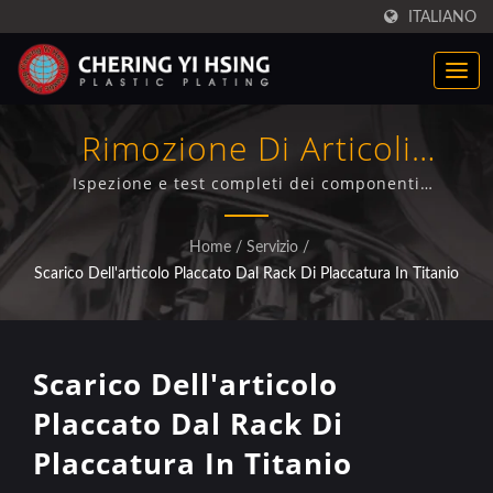
ITALIANO
Rimozione Di Articoli
Elettroplaccati In Plastica E
Ispezione e test completi dei componenti
elettroplaccati dopo lo scarico del rack con
Garanzia Di Qualità
certificazione di laboratorio avanzata
Home
/
Servizio
/
Scarico Dell'articolo Placcato Dal Rack Di Placcatura In Titanio
Scarico Dell'articolo
Placcato Dal Rack Di
Placcatura In Titanio