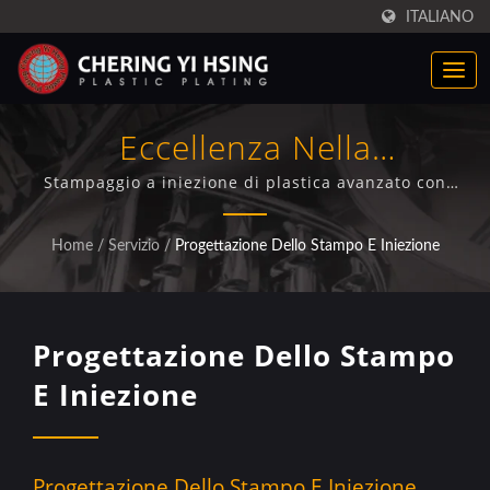
ITALIANO
Eccellenza Nella
Progettazione Dello Stampo
Stampaggio a iniezione di plastica avanzato con
macchine a controllo computerizzato fino a 1200
E Nello Stampaggio A
tonnellate di capacità, che forniscono componenti
Home
/
Servizio
/
Progettazione Dello Stampo E Iniezione
progettati con precisione per applicazioni
Iniezione Per Parti Di
automobilistiche e industriali.
Precisione
Progettazione Dello Stampo
E Iniezione
Progettazione Dello Stampo E Iniezione