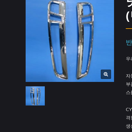
반
우
자
부
스
CY
격
생