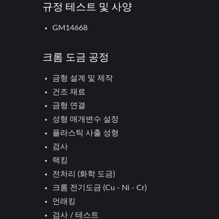
규정 테스트 및 사양
GM14668
크롬 도금 공정
금형 설계 및 제작
휠 커버
건조 재료
금형 연결
성형 매개변수 설정
플라스틱 사출 성형
검사
랙킹
전처리 (화학 도금)
크롬 전기도금 (Cu - Ni - Cr)
언래킹
검사 / 테스트