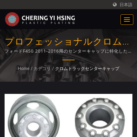
日本語
プロフェッショナルクロムト
ラックセンターキャップ電気
フォードF450 2011-2016用のセンターキャップに特化した明
るいクロムメッキ、先進的なプラスチック基板コーティング
メッキサービス
技術を使用。
Home
/
カテゴリ
/
クロムトラックセンターキャップ