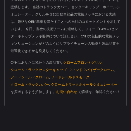
提供します。 当社のトラックカバー、センターキャップ、ホイールシ
ミュレーター、グリルを含む自動車部品の電気メッキにおける実績
は、厳格なOEM基準を満たすことへの当社のコミットメントを示して
います。 今日、当社の技術チームに連絡して、フォードF450のセン
ターキャップメッキ要件について話し合い、CYHの包括的な電気メッ
キソリューションがどのようにサプライチェーンの効率と製品品質を
最適化できるかを発見してください。
CYHはあなたに私たちの高品質な
クロームフロントグリル
,
クロームトラックセンターキャップ
,
ウィンドウバイザークローム
,
フードシールドクローム
,
フードシールドスモーク
,
クロームトラックカバー
,
クロームトラックホイールシミュレーター
を探求するよう招待します。
お問い合わせ
で詳細をご確認ください！