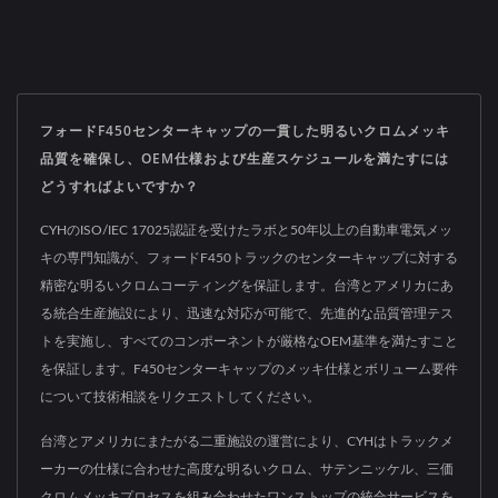
フォードF450センターキャップの一貫した明るいクロムメッキ
品質を確保し、OEM仕様および生産スケジュールを満たすには
どうすればよいですか？
CYHのISO/IEC 17025認証を受けたラボと50年以上の自動車電気メッ
キの専門知識が、フォードF450トラックのセンターキャップに対する
精密な明るいクロムコーティングを保証します。台湾とアメリカにあ
る統合生産施設により、迅速な対応が可能で、先進的な品質管理テス
トを実施し、すべてのコンポーネントが厳格なOEM基準を満たすこと
を保証します。F450センターキャップのメッキ仕様とボリューム要件
について技術相談をリクエストしてください。
台湾とアメリカにまたがる二重施設の運営により、CYHはトラックメ
ーカーの仕様に合わせた高度な明るいクロム、サテンニッケル、三価
クロムメッキプロセスを組み合わせたワンストップの統合サービスを