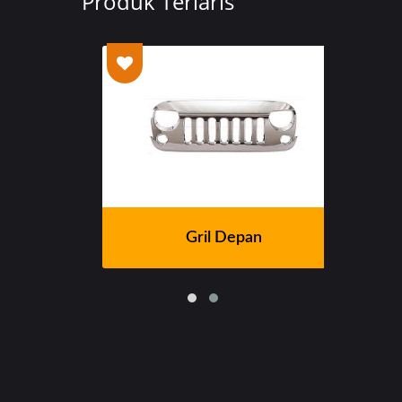
Produk Terlaris
Gril Depan