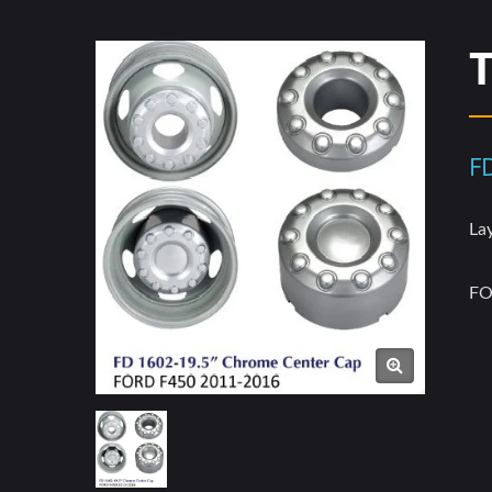
F
La
FO