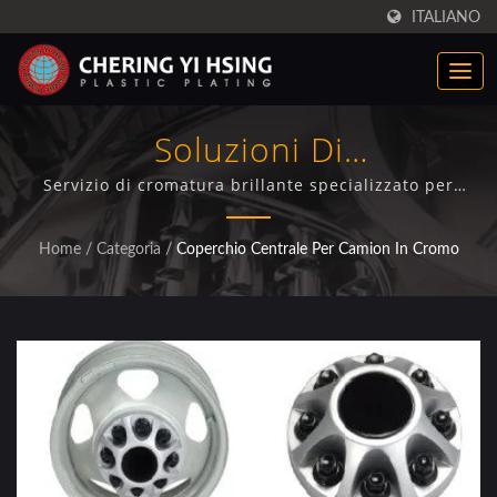
ITALIANO
Soluzioni Di
Elettrodeposizione Per
Servizio di cromatura brillante specializzato per
coprimozzi automobilistici e coperture per ruote di
Coprimozzi Cromati Per
camion con garanzia di qualità certificata ISO/IEC
Home
/
Categoria
/
Coperchio Centrale Per Camion In Cromo
17025
Camion