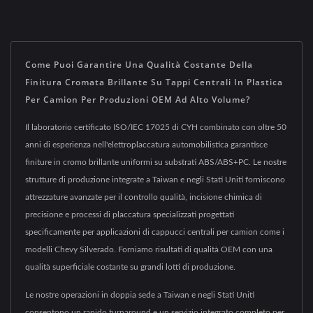
Come Puoi Garantire Una Qualità Costante Della
Finitura Cromata Brillante Su Tappi Centrali In Plastica
Per Camion Per Produzioni OEM Ad Alto Volume?
Il laboratorio certificato ISO/IEC 17025 di CYH combinato con oltre 50
anni di esperienza nell'elettroplaccatura automobilistica garantisce
finiture in cromo brillante uniformi su substrati ABS/ABS+PC. Le nostre
strutture di produzione integrate a Taiwan e negli Stati Uniti forniscono
attrezzature avanzate per il controllo qualità, incisione chimica di
precisione e processi di placcatura specializzati progettati
specificamente per applicazioni di cappucci centrali per camion come i
modelli Chevy Silverado. Forniamo risultati di qualità OEM con una
qualità superficiale costante su grandi lotti di produzione.
Le nostre operazioni in doppia sede a Taiwan e negli Stati Uniti
consentono un rapido turnaround e un servizio integrato completo per