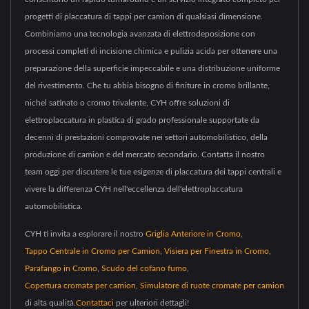
progetti di placcatura di tappi per camion di qualsiasi dimensione.
Combiniamo una tecnologia avanzata di elettrodeposizione con
processi completi di incisione chimica e pulizia acida per ottenere una
preparazione della superficie impeccabile e una distribuzione uniforme
del rivestimento. Che tu abbia bisogno di finiture in cromo brillante,
nichel satinato o cromo trivalente, CYH offre soluzioni di
elettroplaccatura in plastica di grado professionale supportate da
decenni di prestazioni comprovate nei settori automobilistico, della
produzione di camion e del mercato secondario. Contatta il nostro
team oggi per discutere le tue esigenze di placcatura dei tappi centrali e
vivere la differenza CYH nell'eccellenza dell'elettroplaccatura
automobilistica.
CYH ti invita a esplorare il nostro
Griglia Anteriore in Cromo
,
Tappo Centrale in Cromo per Camion
,
Visiera per Finestra in Cromo
,
Parafango in Cromo
,
Scudo del cofano fumo
,
Copertura cromata per camion
,
Simulatore di ruote cromate per camion
di alta qualità.
Contattaci
per ulteriori dettagli!