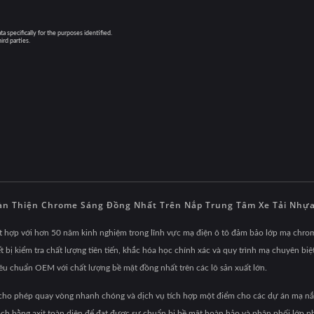
n Thiện Chrome Sáng Đồng Nhất Trên Nắp Trung Tâm Xe Tải Nhự
hợp với hơn 50 năm kinh nghiệm trong lĩnh vực mạ điện ô tô đảm bảo lớp mạ chrom
t bị kiểm tra chất lượng tiên tiến, khắc hóa học chính xác và quy trình mạ chuyên biệ
êu chuẩn OEM với chất lượng bề mặt đồng nhất trên các lô sản xuất lớn.
 cho phép quay vòng nhanh chóng và dịch vụ tích hợp một điểm cho các dự án mạ nắp
sạch bằng axit toàn diện để đạt được sự chuẩn bị bề mặt hoàn hảo và phân phối lớp 