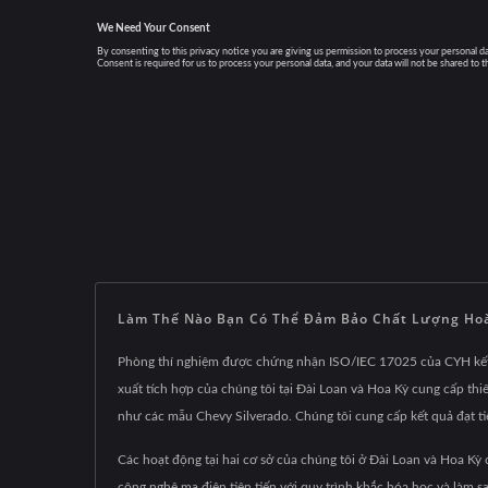
Làm Thế Nào Bạn Có Thể Đảm Bảo Chất Lượng Hoà
Phòng thí nghiệm được chứng nhận ISO/IEC 17025 của CYH kết 
xuất tích hợp của chúng tôi tại Đài Loan và Hoa Kỳ cung cấp thiế
như các mẫu Chevy Silverado. Chúng tôi cung cấp kết quả đạt ti
Các hoạt động tại hai cơ sở của chúng tôi ở Đài Loan và Hoa Kỳ
công nghệ mạ điện tiên tiến với quy trình khắc hóa học và làm 