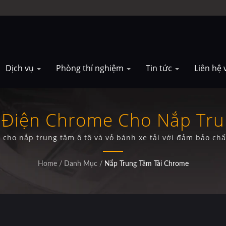
Dịch vụ
Phòng thí nghiệm
Tin tức
Liên hệ 
 Điện Chrome Cho Nắp Tru
cho nắp trung tâm ô tô và vỏ bánh xe tải với đảm bảo ch
Home
/
Danh Mục
/
Nắp Trung Tâm Tải Chrome