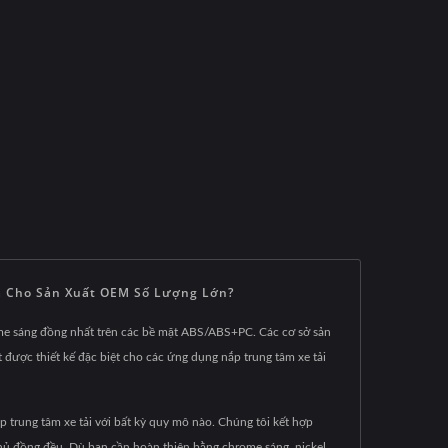
a Cho Sản Xuất OEM Số Lượng Lớn?
e sáng đồng nhất trên các bề mặt ABS/ABS+PC. Các cơ sở sản
t được thiết kế đặc biệt cho các ứng dụng nắp trung tâm xe tải
 trung tâm xe tải với bất kỳ quy mô nào. Chúng tôi kết hợp
phủ đồng đều. Dù bạn cần hoàn thiện bằng chrome sáng, nickel