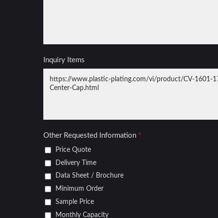
Nắp Bánh Xe
Lướ