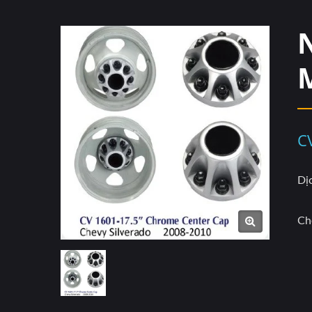
C
Dị
Ch