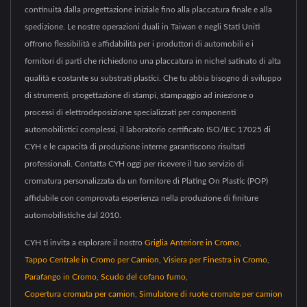
continuità dalla progettazione iniziale fino alla placcatura finale e alla
spedizione. Le nostre operazioni duali in Taiwan e negli Stati Uniti
offrono flessibilità e affidabilità per i produttori di automobili e i
fornitori di parti che richiedono una placcatura in nichel satinato di alta
qualità e costante su substrati plastici. Che tu abbia bisogno di sviluppo
di strumenti, progettazione di stampi, stampaggio ad iniezione o
processi di elettrodeposizione specializzati per componenti
automobilistici complessi, il laboratorio certificato ISO/IEC 17025 di
CYH e le capacità di produzione interne garantiscono risultati
professionali. Contatta CYH oggi per ricevere il tuo servizio di
cromatura personalizzata da un fornitore di Plating On Plastic (POP)
affidabile con comprovata esperienza nella produzione di finiture
automobilistiche dal 2010.
CYH ti invita a esplorare il nostro
Griglia Anteriore in Cromo
,
Tappo Centrale in Cromo per Camion
,
Visiera per Finestra in Cromo
,
Parafango in Cromo
,
Scudo del cofano fumo
,
Copertura cromata per camion
,
Simulatore di ruote cromate per camion