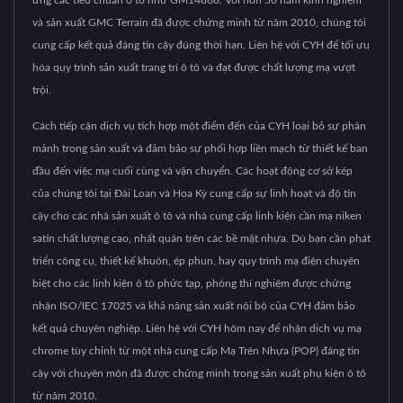
và sản xuất GMC Terrain đã được chứng minh từ năm 2010, chúng tôi
cung cấp kết quả đáng tin cậy đúng thời hạn. Liên hệ với CYH để tối ưu
hóa quy trình sản xuất trang trí ô tô và đạt được chất lượng mạ vượt
trội.
Cách tiếp cận dịch vụ tích hợp một điểm đến của CYH loại bỏ sự phân
mảnh trong sản xuất và đảm bảo sự phối hợp liền mạch từ thiết kế ban
đầu đến việc mạ cuối cùng và vận chuyển. Các hoạt động cơ sở kép
của chúng tôi tại Đài Loan và Hoa Kỳ cung cấp sự linh hoạt và độ tin
cậy cho các nhà sản xuất ô tô và nhà cung cấp linh kiện cần mạ niken
satin chất lượng cao, nhất quán trên các bề mặt nhựa. Dù bạn cần phát
triển công cụ, thiết kế khuôn, ép phun, hay quy trình mạ điện chuyên
biệt cho các linh kiện ô tô phức tạp, phòng thí nghiệm được chứng
nhận ISO/IEC 17025 và khả năng sản xuất nội bộ của CYH đảm bảo
kết quả chuyên nghiệp. Liên hệ với CYH hôm nay để nhận dịch vụ mạ
chrome tùy chỉnh từ một nhà cung cấp Mạ Trên Nhựa (POP) đáng tin
cậy với chuyên môn đã được chứng minh trong sản xuất phụ kiện ô tô
từ năm 2010.