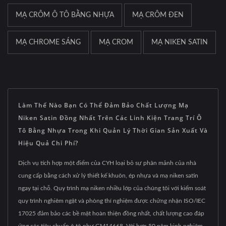
MẠ CRÔM Ô TÔ BẰNG NHỰA
MẠ CRÔM ĐEN
MẠ CHROME SÁNG
MẠ CROM
MẠ NIKEN SATIN
Làm Thế Nào Bạn Có Thể Đảm Bảo Chất Lượng Mạ
Niken Satin Đồng Nhất Trên Các Linh Kiện Trang Trí Ô
Tô Bằng Nhựa Trong Khi Quản Lý Thời Gian Sản Xuất Và
Hiệu Quả Chi Phí?
Dịch vụ tích hợp một điểm của CYH loại bỏ sự phân mảnh của nhà
cung cấp bằng cách xử lý thiết kế khuôn, ép nhựa và mạ niken satin
ngay tại chỗ. Quy trình mạ niken nhiều lớp của chúng tôi với kiểm soát
quy trình nghiêm ngặt và phòng thí nghiệm được chứng nhận ISO/IEC
17025 đảm bảo các bề mặt hoàn thiện đồng nhất, chất lượng cao đáp
ứng các tiêu chuẩn ô tô như GM14668. Với hơn 50 năm kinh nghiệm