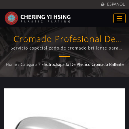
ESPAÑOL
Cromado Profesional De
Cromo Para Cubiertas De
Servicio especializado de cromado brillante para
componentes del Dodge Dart utilizando tecnología
Espejos Automotrices
avanzada de electrochapado de níquel multicapa con
Home
/
Categoría
/
Electrochapado De Plástico Cromado Brillante
garantía de calidad certificada ISO/IEC 17025.