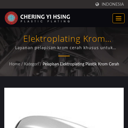
INDONESIA
Elektroplating Krom
Profesional Untuk Penutup
Layanan pelapisan krom cerah khusus untuk
komponen Dodge Dart menggunakan teknologi
Cermin Otomotif
elektroplating nikel multi-lapis yang canggih dengan
Home
/
Kategori
/
Pelapisan Elektroplating Plastik Krom Cerah
jaminan kualitas bersertifikat ISO/IEC 17025.