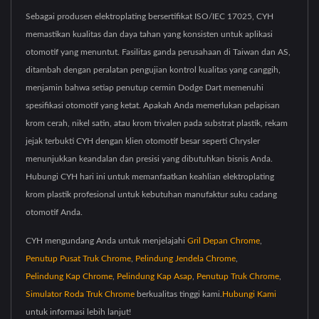
Sebagai produsen elektroplating bersertifikat ISO/IEC 17025, CYH
memastikan kualitas dan daya tahan yang konsisten untuk aplikasi
otomotif yang menuntut. Fasilitas ganda perusahaan di Taiwan dan AS,
ditambah dengan peralatan pengujian kontrol kualitas yang canggih,
menjamin bahwa setiap penutup cermin Dodge Dart memenuhi
spesifikasi otomotif yang ketat. Apakah Anda memerlukan pelapisan
krom cerah, nikel satin, atau krom trivalen pada substrat plastik, rekam
jejak terbukti CYH dengan klien otomotif besar seperti Chrysler
menunjukkan keandalan dan presisi yang dibutuhkan bisnis Anda.
Hubungi CYH hari ini untuk memanfaatkan keahlian elektroplating
krom plastik profesional untuk kebutuhan manufaktur suku cadang
otomotif Anda.
CYH mengundang Anda untuk menjelajahi
Gril Depan Chrome
,
Penutup Pusat Truk Chrome
,
Pelindung Jendela Chrome
,
Pelindung Kap Chrome
,
Pelindung Kap Asap
,
Penutup Truk Chrome
,
Simulator Roda Truk Chrome
berkualitas tinggi kami.
Hubungi Kami
untuk informasi lebih lanjut!