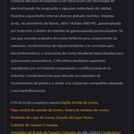
combina décadas de experiencia en fabricación con tecnología de
electrochapado de vanguardia y rigurosos estándares de calidad.
Nuestras capacidades internas abarcan grabado químico, limpieza
ácida, recubrimiento de titanio, ABS/ Moldeo ABS+PC, galvanoplastia
por inyección y diseño de estantes de galvanoplastia personalizados. Ya
sea que necesite acabados de cromo brillante para componentes de
camiones, recubrimientos de níquel resistentes a la corrosión para
electrodomésticos, o soluciones de cromo trivalente especializadas para
aplicaciones automotrices, CYH ofrece resultados superiores
respaldados por un historial comprobado y certificaciones de la
industria. Contáctenos hoy para discutir sus requisitos de
recubrimiento de plástico y recibir una cotización competitiva adaptada
a sus especificaciones.
CYH te invita a explorar nuestra
Rejilla frontal de cromo
,
Tapa central de camión de cromo
,
Visera de ventana de cromo
,
Protector de capó de cromo
,
Escudo de Capó Humo
,
Cubierta de Camión Cromada
,
Simulador de Rueda de Camión Cromado
de alta calidad.
Contáctenos