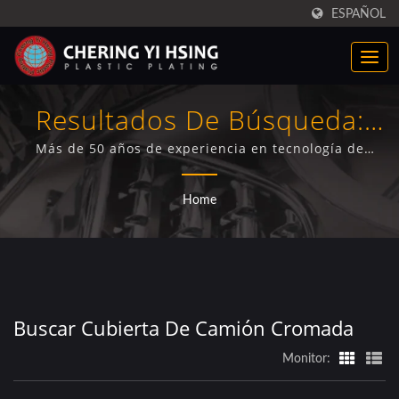
ESPAÑOL
Resultados De Búsqueda:
Cubierta De Camión
Más de 50 años de experiencia en tecnología de
cromado de plástico, CYH.Servicios profesionales de
Cromada | CYH
cromado de plástico cromado, incluyendo cromado
Home
brillante, satinado, trivalente, <br /> cromado de
plástico para varias piezas de automóviles (cubiertas
de camiones, copas centrales de camiones,
simuladores de ruedas de camiones, parrillas de
camiones).
Buscar Cubierta De Camión Cromada
Monitor: