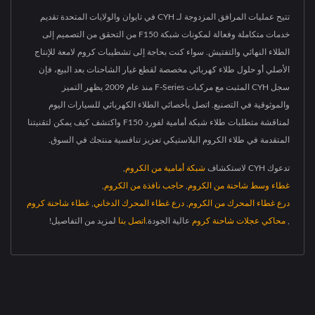
تتيح عمليات المرافق المزدوجة لـ CYH في تايوان والولايات المتحدة تقديم
خدمات متكاملة وفعالة لمكونات شبكة F150 من التحقق من التصميم إلى
الطلاء النهائي والتفتيش. سواء كنت بحاجة إلى تشطيبات كروم لامعة للإنتاج
الأصلي أو حلول طلاء كهربائي مخصصة لقطع غيار الشاحنات بعد البيع، فإن
سجل CYH المثبت مع مركبات F-Series منذ عام 2009 يظهر التميز
والموثوقية في التصنيع. اتصل بأخصائي الطلاء الكهربائي للسيارات اليوم
لمناقشة متطلبات طلاء شبكة أمامية لفورد F150 واكتشف كيف يمكن لتقنيتنا
المتقدمة في طلاء الكروم البلاستيكي تعزيز تنافسية منتجك في السوق.
تدعوك CYH لاستكشاف
شبكة أمامية من الكروم
,
غطاء وسط شاحنة من الكروم
,
حاجب نافذة من الكروم
,
درع غطاء المحرك من الكروم
,
درع غطاء المحرك الدخاني
,
غطاء شاحنة كروم
,
محاكي عجلات شاحنة كروم
عالية الجودة.
اتصل بنا
لمزيد من التفاصيل!