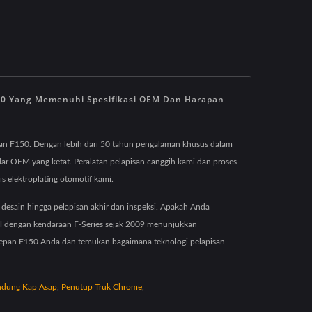
150 Yang Memenuhi Spesifikasi OEM Dan Harapan
epan F150. Dengan lebih dari 50 tahun pengalaman khusus dalam
ar OEM yang ketat. Peralatan pelapisan canggih kami dan proses
s elektroplating otomotif kami.
 desain hingga pelapisan akhir dan inspeksi. Apakah Anda
CYH dengan kendaraan F-Series sejak 2009 menunjukkan
l depan F150 Anda dan temukan bagaimana teknologi pelapisan
ndung Kap Asap
,
Penutup Truk Chrome
,