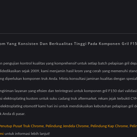
om Yang Konsisten Dan Berkualitas Tinggi Pada Komponen Gril F
n pengujian kontrol kualitas yang komprehensif untuk setiap batch pelapisan gril d
 didedikasikan sejak 2009, kami menjamin hasil krom yang cerah yang memenuhi stand
ng diperlukan komponen truk Anda. Minta konsultasi jaminan kualitas dengan spesiali
iriman layanan yang efisien dan terintegrasi untuk komponen gril F150 dari validasi
i elektroplating kustom untuk suku cadang truk aftermarket, rekam jejak terbukti 
elektroplating otomotif kami hari ini untuk mendiskusikan kebutuhan pelapisan gri
k Anda di pasar.
Penutup Pusat Truk Chrome
,
Pelindung Jendela Chrome
,
Pelindung Kap Chrome
,
Peli
mi
untuk informasi lebih lanjut!