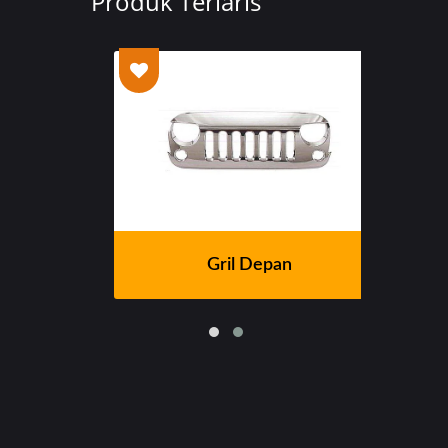
Produk Terlaris
Gril Depan