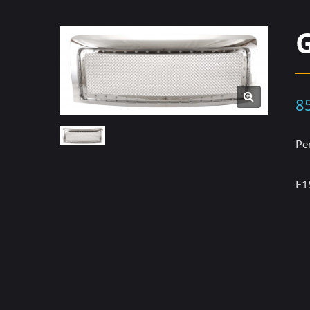
8
Pe
F1