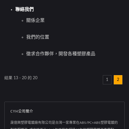
聯絡我們
關係企業
我們的位置
徵求合作夥伴，開發各種塑膠產品
結果 13 - 20 的 20
1
2
CYH公司簡介
晟億興塑膠電鍍廠有限公司是台灣一家專業在ABS/PC+ABS塑膠電鍍的