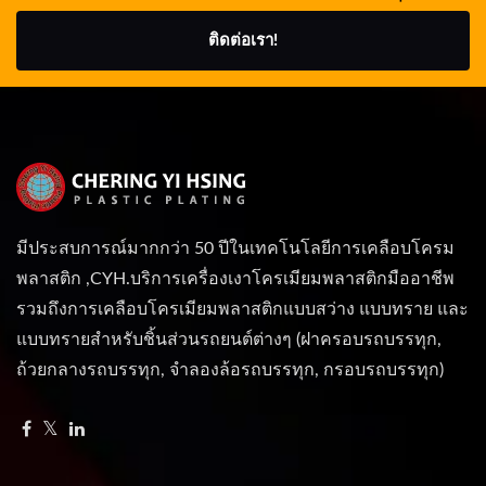
ติดต่อเรา!
มีประสบการณ์มากกว่า 50 ปีในเทคโนโลยีการเคลือบโครม
พลาสติก ,CYH.บริการเครื่องเงาโครเมียมพลาสติกมืออาชีพ
รวมถึงการเคลือบโครเมียมพลาสติกแบบสว่าง แบบทราย และ
แบบทรายสำหรับชิ้นส่วนรถยนต์ต่างๆ (ฝาครอบรถบรรทุก,
ถ้วยกลางรถบรรทุก, จำลองล้อรถบรรทุก, กรอบรถบรรทุก)