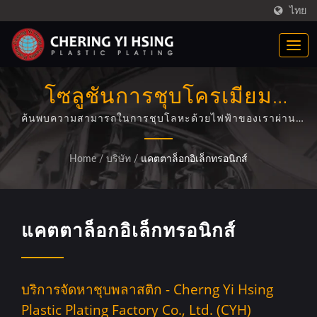
ไทย
โซลูชันการชุบโครเมียม
พลาสติกมืออาชีพ - CYH แคต
ค้นพบความสามารถในการชุบโลหะด้วยไฟฟ้าของเราผ่าน
การนำเสนอสิ่งอำนวยความสะดวกที่ละเอียด, กระบวนการชุบที่
ตาล็อกอิเล็กทรอนิกส์
ทันสมัย, และบริการการผลิตที่รวมกันสำหรับชิ้นส่วนรถยนต์.
Home
/
บริษัท
/
แคตตาล็อกอิเล็กทรอนิกส์
แคตตาล็อกอิเล็กทรอนิกส์
บริการจัดหาชุบพลาสติก - Cherng Yi Hsing
Plastic Plating Factory Co., Ltd. (CYH)