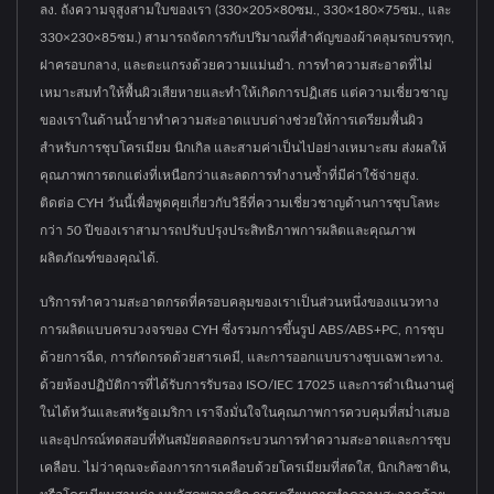
ลง. ถังความจุสูงสามใบของเรา (330×205×80ซม., 330×180×75ซม., และ
330×230×85ซม.) สามารถจัดการกับปริมาณที่สำคัญของผ้าคลุมรถบรรทุก,
ฝาครอบกลาง, และตะแกรงด้วยความแม่นยำ. การทำความสะอาดที่ไม่
เหมาะสมทำให้พื้นผิวเสียหายและทำให้เกิดการปฏิเสธ แต่ความเชี่ยวชาญ
ของเราในด้านน้ำยาทำความสะอาดแบบด่างช่วยให้การเตรียมพื้นผิว
สำหรับการชุบโครเมียม นิกเกิล และสามค่าเป็นไปอย่างเหมาะสม ส่งผลให้
คุณภาพการตกแต่งที่เหนือกว่าและลดการทำงานซ้ำที่มีค่าใช้จ่ายสูง.
ติดต่อ CYH วันนี้เพื่อพูดคุยเกี่ยวกับวิธีที่ความเชี่ยวชาญด้านการชุบโลหะ
กว่า 50 ปีของเราสามารถปรับปรุงประสิทธิภาพการผลิตและคุณภาพ
ผลิตภัณฑ์ของคุณได้.
บริการทำความสะอาดกรดที่ครอบคลุมของเราเป็นส่วนหนึ่งของแนวทาง
การผลิตแบบครบวงจรของ CYH ซึ่งรวมการขึ้นรูป ABS/ABS+PC, การชุบ
ด้วยการฉีด, การกัดกรดด้วยสารเคมี, และการออกแบบรางชุบเฉพาะทาง.
ด้วยห้องปฏิบัติการที่ได้รับการรับรอง ISO/IEC 17025 และการดำเนินงานคู่
ในไต้หวันและสหรัฐอเมริกา เราจึงมั่นใจในคุณภาพการควบคุมที่สม่ำเสมอ
และอุปกรณ์ทดสอบที่ทันสมัยตลอดกระบวนการทำความสะอาดและการชุบ
เคลือบ. ไม่ว่าคุณจะต้องการการเคลือบด้วยโครเมียมที่สดใส, นิกเกิลซาติน,